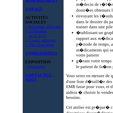
HÉBERGEMENT
m�decin de r�f�ren
VOYAGE
donn�es obtenues lor
envoyant les r�sulta
ACTIVITÉS
dans le dossier du pa
SOCIALES
> Réception d'accueil
trainer dans une pil
> Célébration
�tablissant un graph
de la SCO
rapport aux m�dica
> Course amusante
p�riode de temps, a
> Thé à l'ancienne
m�dicaments qui on
COMMANDITES
votre patient
g�rant votre temps e
EXPOSITION
> Exposants
le patient de fa�on 
CONTACTEZ-
Vous serez en mesure de qu
NOUS
d'une liste d�taill�e des
EMR fasse pour vous, et d
aidera � choisir le vend
besoins.
Cet atelier est pr�par�