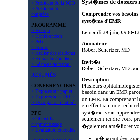
Syst�mes de dossiers
> Président de la SCO
> Président du
Comprendre vos besoins 
congrèse
syst�me d'EMR
PROGRAMME
> Aperçu
Le mardi 29 juin, 0900-12
> Conférenciers
> Prix
Animateur
> Forum
Robert Schertzer, MD
> Atelier des résidents
> Aqualabos/ateliers
Invit�s
> Séances de travail
Robert Schertzer, MD Jam
RÉSUMÉS
Description
CONFÉRENCIERS
Plusieurs ophtalmologistes
> Exposés sur papier
besoin dans un EMR parce 
> Exposés sur affiche
un EMR. En comprenant le
> Divulgation d'intérêt
en effectuant une recherch
syst�me, vous apprendr
PPC
> Objectifs
seulement rendre votre pra
d’apprentissage
�galement am�liorer vos 
> Évaluation et crédits
pr�parant des rappor