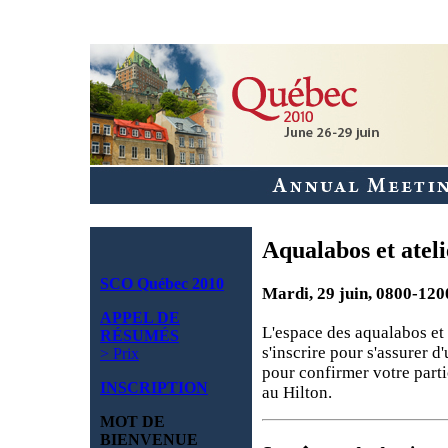
Aqualabos et ateli
SCO Québec 2010
Mardi, 29 juin, 0800-120
APPEL DE
L'espace des aqualabos et d
RÉSUMÉS
s'inscrire pour s'assurer d
> Prix
pour confirmer votre partic
INSCRIPTION
au Hilton.
MOT DE
BIENVENUE