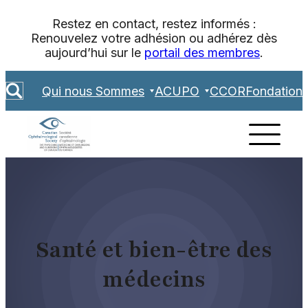
Aller
Restez en contact, restez informés :
au
Renouvelez votre adhésion ou adhérez dès
contenu
aujourd’hui sur le
portail des membres
.
S
Qui nous Sommes
ACUPO
CCOR
Fondation
e
a
r
c
h
Santé et bien-être des
médecins